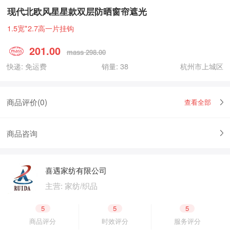
现代北欧风星星款双层防晒窗帘遮光
1.5宽*2.7高一片挂钩
201.00
mass 298.00
快递: 免运费
销量: 38
杭州市上城区
商品评价(
0
)
查看全部
商品咨询
喜遇家纺有限公司
主营: 家纺/织品
5
5
5
商品评分
时效评分
服务评分