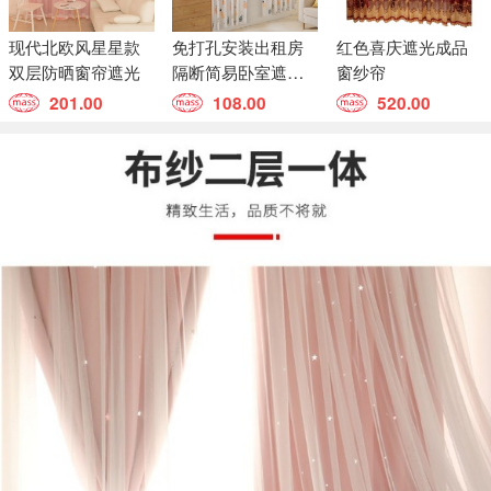
现代北欧风星星款
免打孔安装出租房
红色喜庆遮光成品
双层防晒窗帘遮光
隔断简易卧室遮光
窗纱帘
布【不含杆】配环
201.00
108.00
520.00
扣+绳子