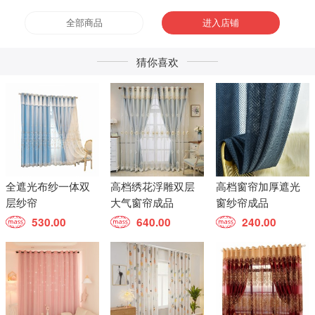
全部商品
进入店铺
猜你喜欢
全遮光布纱一体双
高档绣花浮雕双层
高档窗帘加厚遮光
层纱帘
大气窗帘成品
窗纱帘成品
530.00
640.00
240.00