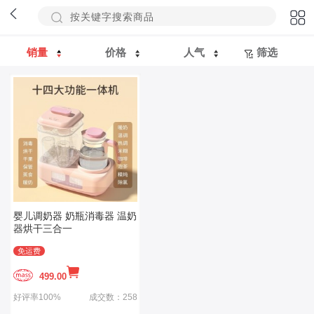
销量
价格
人气
筛选
婴儿调奶器 奶瓶消毒器 温奶
器烘干三合一
免运费
499.00
好评率100%
成交数：258