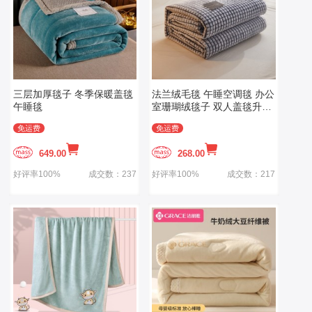
三层加厚毯子 冬季保暖盖毯
法兰绒毛毯 午睡空调毯 办公
午睡毯
室珊瑚绒毯子 双人盖毯升级
牛奶绒
免运费
免运费
649.00
268.00
好评率100%
成交数：237
好评率100%
成交数：217