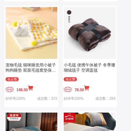
宠物毛毯 猫咪睡觉用小被子
小毛毯 便携午休被子 冬季珊
狗狗睡垫 双面毛毯窝垫保暖
瑚绒毯子 空调盖毯
被子
免运费
免运费
148.00
78.00
好评率100%
成交数：372
好评率100%
成交数：254