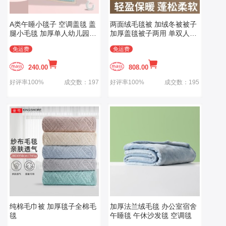
A类午睡小毯子 空调盖毯 盖
两面绒毛毯被 加绒冬被被子
腿小毛毯 加厚单人幼儿园午
加厚盖毯被子两用 单双人保
睡毯
暖被褥
免运费
免运费
240.00
808.00
好评率100%
成交数：197
好评率100%
成交数：195
纯棉毛巾被 加厚毯子全棉毛
加厚法兰绒毛毯 办公室宿舍
毯
午睡毯 午休沙发毯 空调毯