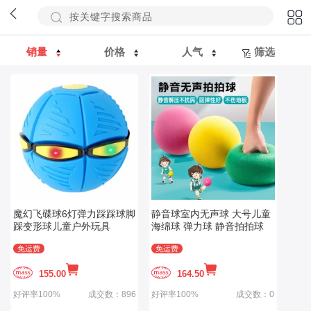
销量
价格
人气
筛选
魔幻飞碟球6灯弹力踩踩球脚
静音球室内无声球 大号儿童
踩变形球儿童户外玩具
海绵球 弹力球 静音拍拍球
免运费
免运费
155.00
164.50
好评率100%
成交数：896
好评率100%
成交数：0