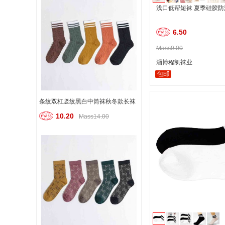
浅口低帮短袜 夏季硅胶防
6.50
Mass9.00
淄博程凯袜业
包邮
条纹双杠竖纹黑白中筒袜秋冬款长袜
10.20
Mass14.00