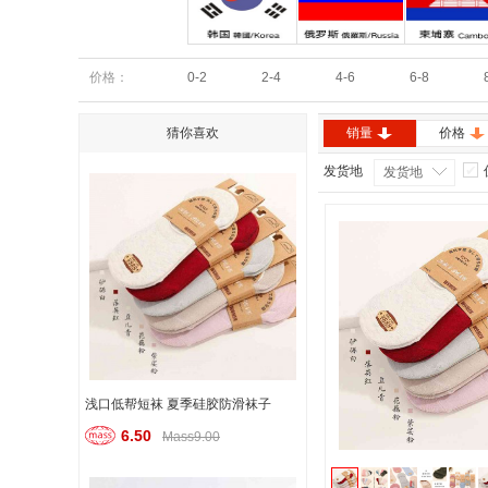
韩国
俄罗斯
柬埔寨
价格：
0-2
2-4
4-6
6-8
猜你喜欢
销量
价格
发货地
发货地
浅口低帮短袜 夏季硅胶防滑袜子
6.50
Mass9.00