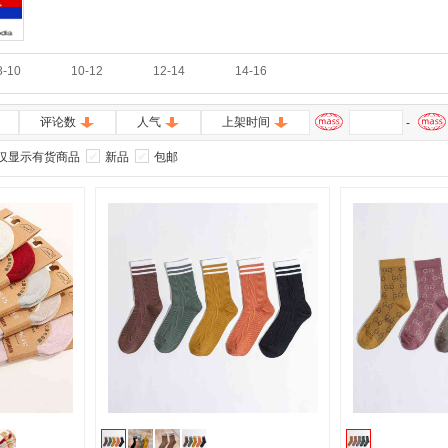
8-10
10-12
12-14
14-16
评论数
人气
上架时间
-
仅显示有货商品
新品
包邮