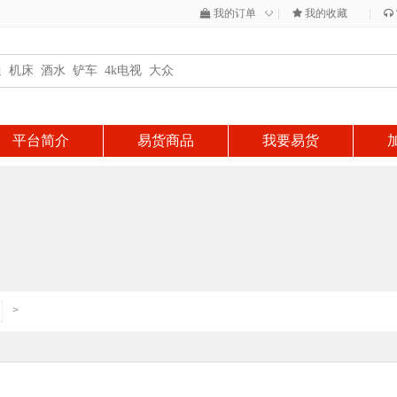
◇
我的订单
|
我的收藏
|
平台简介
易货商品
我要易货
>