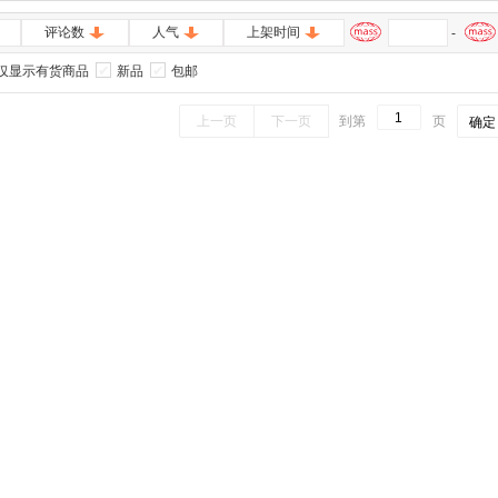
评论数
人气
上架时间
-
仅显示有货商品
新品
包邮
上一页
下一页
到第
页
确定