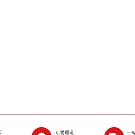
源
专属通道
一