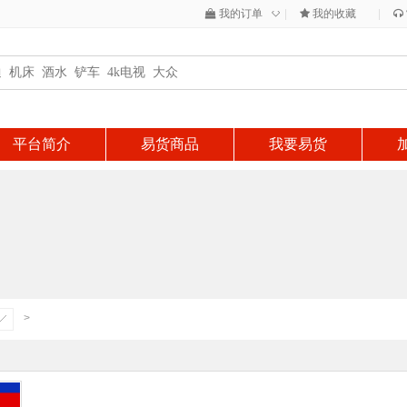
◇
我的订单
|
我的收藏
|
平台简介
易货商品
我要易货
>