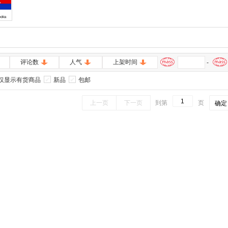
评论数
人气
上架时间
-
仅显示有货商品
新品
包邮
上一页
下一页
到第
页
确定