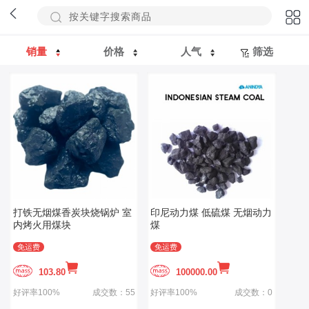
销量
价格
人气
筛选
打铁无烟煤香炭块烧锅炉 室
印尼动力煤 低硫煤 无烟动力
内烤火用煤块
煤
免运费
免运费
103.80
100000.00
好评率100%
成交数：55
好评率100%
成交数：0