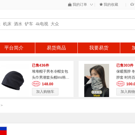
◇
我的订单
|
我的收藏
|
平台简介
易货商品
我要易货
已售436件
已售303件
堆堆帽子男冬冷帽女包
保暖围脖 
头巾男潮套头帽ins韩版
脖套 时尚
百搭针织帽薄款发带睡
148.00
100.
帽月子帽 加绒灰
加入购物车
加入购物
>