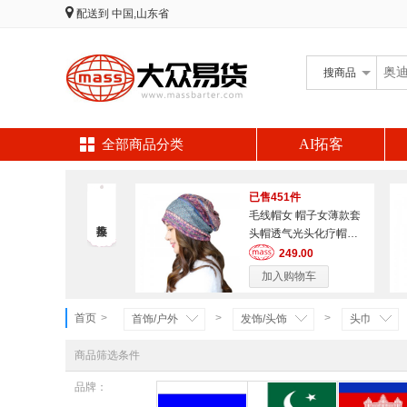
配送到
中国,山东省
搜
商品
AI拓客
全部商品分类
已售451件
毛线帽女 帽子女薄款套
头帽透气光头化疗帽堆
堆帽月子帽头巾户外帽
249.00
加入购物车
首页
>
>
>
首饰/户外
发饰/头饰
头巾
商品筛选条件
品牌：