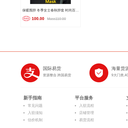
保暖围脖 冬季女士春秋脖套 时尚百变头巾
100.00
Mass110.00
国际易货
海量货
资源整合 跨国易货
9大门类,4
新手指南
平台服务
常见问题
入驻流程
入驻须知
店铺管理
估价机制
易货流程