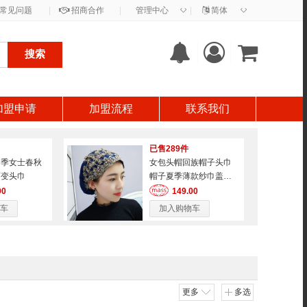
◇
◇
常见问题
|
招商合作
|
管理中心
|
简体
搜索
加盟申请
加盟流程
联系我们
已售289件
冬季女士春秋
女包头帽回族帽子头巾
百变头巾
帽子夏季薄款纱巾盖头
时尚包头帽 藏青
00
149.00
车
加入购物车
更多
多选