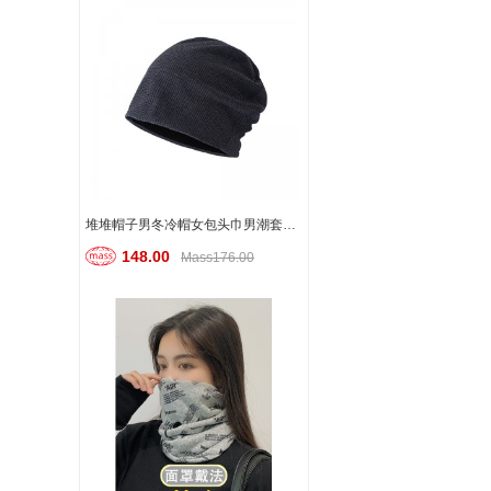
堆堆帽子男冬冷帽女包头巾男潮套头帽ins韩版百搭针织帽薄款发带睡帽月子帽 加绒灰
148.00
Mass176.00