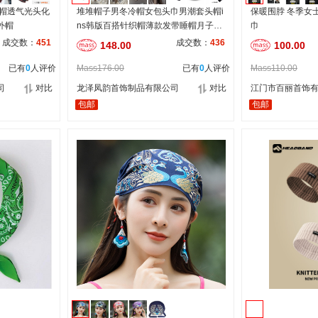
头帽透气光头化
堆堆帽子男冬冷帽女包头巾男潮套头帽i
保暖围脖 冬季女
外帽
ns韩版百搭针织帽薄款发带睡帽月子帽
巾
加绒灰
成交数：
451
成交数：
436
148.00
100.00
已有
0
人评价
Mass176.00
已有
0
人评价
Mass110.00
司
对比
龙泽凤韵首饰制品有限公司
对比
江门市百丽首饰
包邮
包邮