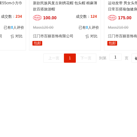
55cm小方巾
新款民族风复古刺绣花帽 包头帽 棉麻薄
运动发带 男女头
款百搭旅游帽
日常百搭瑜伽健
成交数：
234
成交数：
124
100.00
175.00
已有
0
人评价
Mass120.00
已有
0
人评价
Mass210.00
司
对比
江门市百丽首饰有限公司
对比
江门市百丽首饰
包邮
包邮
上一页
1
下一页
到第
页