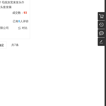
带 毛线加宽束发头巾
身头套发箍
成交数：
93
已有
0
人评价
有限公司
对比
共7条
确定