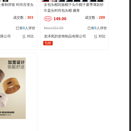
士春秋脖套 时尚百变头
女包头帽回族帽子头巾帽子夏季薄款纱
巾盖头时尚包头帽 藏青
成交数：
303
成交数：
289
149.00
已有
0
人评价
Mass152.00
已有
0
人评价
有限公司
对比
龙泽凤韵首饰制品有限公司
对比
包邮