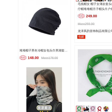
毛线帽女 帽子女薄款套
疗帽堆堆帽月子帽头巾户
249.00
Mass255.00
龙泽凤韵首饰制品有限公
包邮
堆堆帽子男冬冷帽女包头巾男潮套头帽ins韩版百搭针织帽薄款发带睡帽月子帽 加绒灰
148.00
Mass176.00