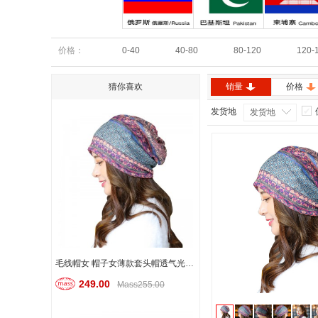
俄罗斯
巴基斯坦
柬埔寨
价格：
0-40
40-80
80-120
120-
猜你喜欢
销量
价格
发货地
发货地
毛线帽女 帽子女薄款套头帽透气光头化疗帽堆堆帽月子帽头巾户外帽
249.00
Mass255.00