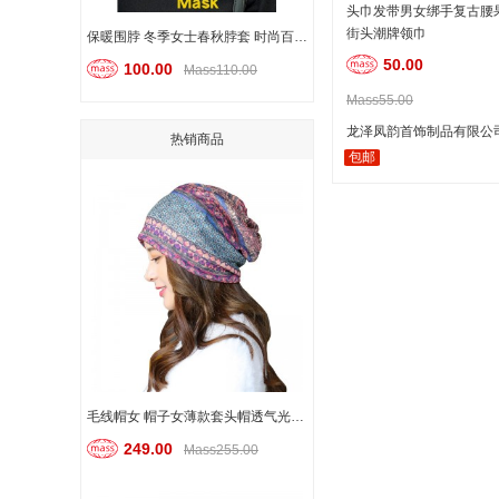
头巾发带男女绑手复古腰果
街头潮牌领巾
保暖围脖 冬季女士春秋脖套 时尚百变头巾
50.00
100.00
Mass110.00
Mass55.00
龙泽凤韵首饰制品有限公
热销商品
包邮
毛线帽女 帽子女薄款套头帽透气光头化疗帽堆堆帽月子帽头巾户外帽
249.00
Mass255.00