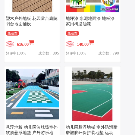
塑木户外地板 花园露台庭院
地坪漆 水泥地面漆 地板漆
阳台地面铺设
家用树脂油漆
免运费
免运费
616.00
140.00
好评率100%
成交数：805
好评率100%
成交数：790
悬浮地板 幼儿园篮球场室外
幼儿园悬浮地板 室外防滑耐
软质悬浮地垫 户外游乐地面
磨塑胶环保拼装地垫 运动操