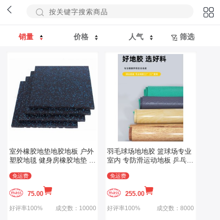
销量
价格
人气
筛选
室外橡胶地垫地胶地板 户外
羽毛球场地地胶 篮球场专业
塑胶地毯 健身房橡胶地垫 幼
室内 专防滑运动地板 乒乓球
儿园橡胶地垫
室外PVC塑胶
免运费
免运费
75.00
255.00
好评率100%
成交数：10000
好评率100%
成交数：8000