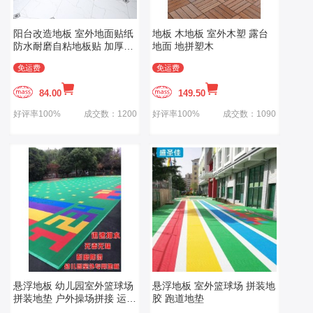
阳台改造地板 室外地面贴纸
地板 木地板 室外木塑 露台
防水耐磨自粘地板贴 加厚地
地面 地拼塑木
板革 家用地胶
免运费
免运费
84.00
149.50
好评率100%
成交数：1200
好评率100%
成交数：1090
悬浮地板 幼儿园室外篮球场
悬浮地板 室外篮球场 拼装地
拼装地垫 户外操场拼接 运动
胶 跑道地垫
塑胶防滑地胶