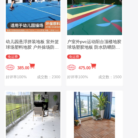
幼儿园悬浮拼装地板 室外篮
户室外pvc运动阳台顶楼地胶
球场塑料地胶 户外操场防滑
球场塑胶地板 防水防晒防滑
运动地垫防滑
幼儿园epdm
免运费
免运费
385.00
475.00
好评率100%
成交数：2300
好评率100%
成交数：1500