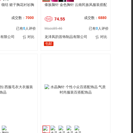
 领结 裙子胸花衬衫胸
傣族脑针 金色胸针 云南民族风服装搭配
成交数：
7000
成交数：
6880
74.55
已有
0
人评价
Mass89.46
已有
0
人评价
品有限公司
对比
龙泽凤韵首饰制品有限公司
对比
包邮