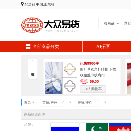
配送到
中国,山东省
搜
商品
AI拓客
全部商品分类
已售9900件
四叶草衣角打结扣 下摆
收腰丝巾披肩扣
69.00
加入购物车
首页
>
>
>
首饰/户外
挂饰/挂件
商品筛选条件
品牌：