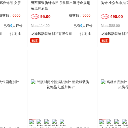
高档饰品 女服
男西服装胸针饰品 乐队演出流行金属超
胸针 小众丝巾扣
长流苏肩章
成交数：
6600
成交数：
5000
95.00
490.00
已有
0
人评价
Mass114.00
已有
0
人评价
Mass588.00
司
对比
龙泽凤韵首饰制品有限公司
对比
龙泽凤韵首饰制
包邮
包邮