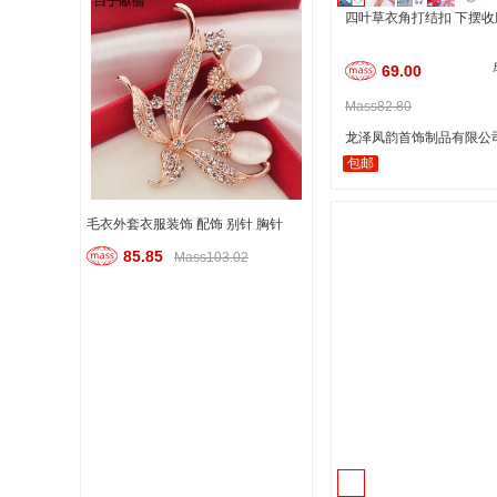
四叶草衣角打结扣 下摆
69.00
Mass82.80
龙泽凤韵首饰制品有限公
包邮
毛衣外套衣服装饰 配饰 别针 胸针
85.85
Mass103.02