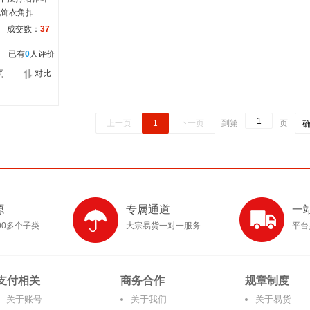
配饰衣角扣
成交数：
37
已有
0
人评价
司
对比
上一页
1
下一页
到第
页
源
专属通道
一
00多个子类
大宗易货一对一服务
平台
支付相关
商务合作
规章制度
关于账号
关于我们
关于易货