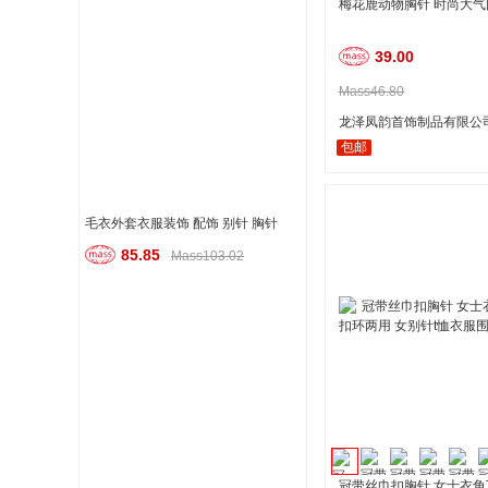
梅花鹿动物胸针 时尚大
39.00
Mass46.80
龙泽凤韵首饰制品有限公
包邮
毛衣外套衣服装饰 配饰 别针 胸针
85.85
Mass103.02
冠带丝巾扣胸针 女士衣