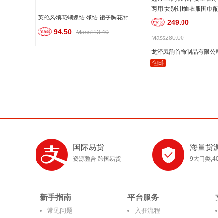
两用 女别针t恤衣服围巾
英伦风领花蝴蝶结 领结 裙子胸花衬衫胸针 服装配饰
249.00
94.50
Mass113.40
Mass280.00
龙泽凤韵首饰制品有限公
包邮
国际易货
海量货
资源整合 跨国易货
9大门类,4
新手指南
平台服务
常见问题
入驻流程