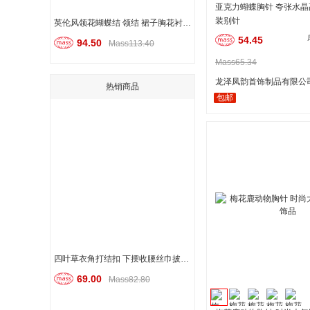
亚克力蝴蝶胸针 夸张水晶
装别针
英伦风领花蝴蝶结 领结 裙子胸花衬衫胸针 服装配饰
54.45
94.50
Mass113.40
Mass65.34
龙泽凤韵首饰制品有限公
热销商品
包邮
四叶草衣角打结扣 下摆收腰丝巾披肩扣
69.00
Mass82.80