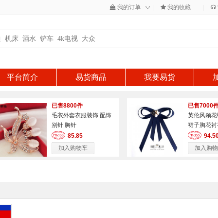
◇
我的订单
|
我的收藏
|
平台简介
易货商品
我要易货
已售8800件
已售7000
毛衣外套衣服装饰 配饰
英伦风领花
别针 胸针
裙子胸花衬
配饰
85.85
94.5
加入购物车
加入购物