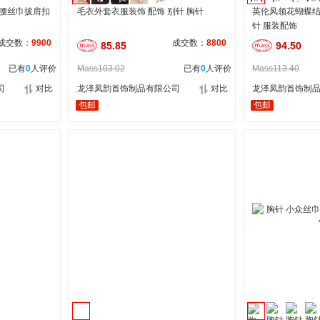
收腰丝巾披肩扣
毛衣外套衣服装饰 配饰 别针 胸针
英伦风领花蝴蝶结
针 服装配饰
成交数：
9900
成交数：
8800
85.85
94.50
已有
0
人评价
Mass103.02
已有
0
人评价
Mass113.40
司
对比
龙泽凤韵首饰制品有限公司
对比
龙泽凤韵首饰制
包邮
包邮