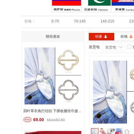
俄罗斯
巴基斯坦
柬埔寨
价格：
0-70
70-140
140-210
21
猜你喜欢
销量
价格
发货地
发货地
四叶草衣角打结扣 下摆收腰丝巾披肩扣
69.00
Mass82.80