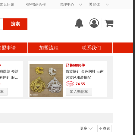
◇
◇
常见问题
|
招商合作
|
管理中心
|
简体
搜索
加盟申请
加盟流程
联系我们
件
已售6880件
蝴蝶结 领结
傣族脑针 金色胸针 云南
衫胸针 服装
民族风服装搭配
0
74.55
车
加入购物车
更多
多选