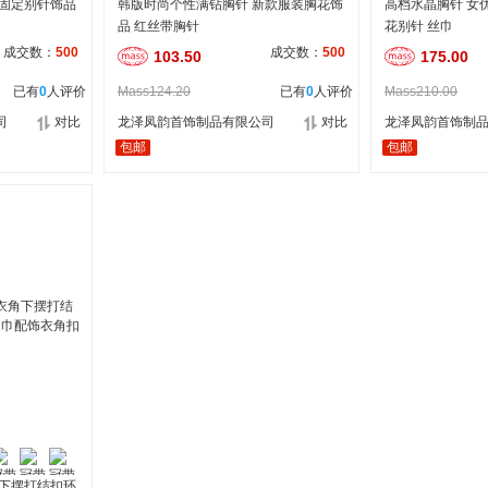
气固定别针饰品
韩版时尚个性满钻胸针 新款服装胸花饰
高档水晶胸针 女
品 红丝带胸针
花别针 丝巾
成交数：
500
成交数：
500
103.50
175.00
已有
0
人评价
Mass124.20
已有
0
人评价
Mass210.00
司
对比
龙泽凤韵首饰制品有限公司
对比
龙泽凤韵首饰制
包邮
包邮
角下摆打结扣环