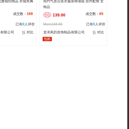
优雅领扣饰品 衣领夹胸
简约气质百搭衣服装饰项链 挂件配饰 女
饰品
成交数：
169
成交数：
65
139.00
已有
0
人评价
Mass166.80
已有
0
人评价
品有限公司
对比
龙泽凤韵首饰制品有限公司
对比
包邮