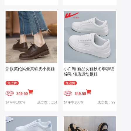
新款英伦风全真软皮小皮鞋
小白鞋 新品女鞋秋冬季加绒
棉鞋 轻质运动板鞋
免运费
免运费
349.50
349.50
好评率100%
成交数：114
好评率100%
成交数：99