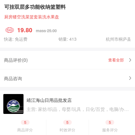
可挂双层多功能收纳篮塑料
厨房镂空洗菜篮套装洗水果盘
19.80
mass 25.00
快递: 免运费
销量: 413
杭州市桐庐县
商品评价(
0
)
查看全部
商品咨询
靖江海山日用品批发店
主营: 家纺/织品，母婴/玩具，日化/百货，电脑/办
公，首饰/户外，酒水/零食，五金/建材
5
5
5
商品评分
时效评分
服务评分