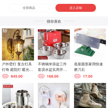
全部商品
进入店铺
猜你喜欢
户外壁灯 复古灯具
不锈钢米筛盆三件
底座圆形家用快速
灯饰 庭院灯 暖光灯
套沥水盆实用开业
磨刀石
欧式美式壁灯
活动礼品
845.00
168.00
17.00