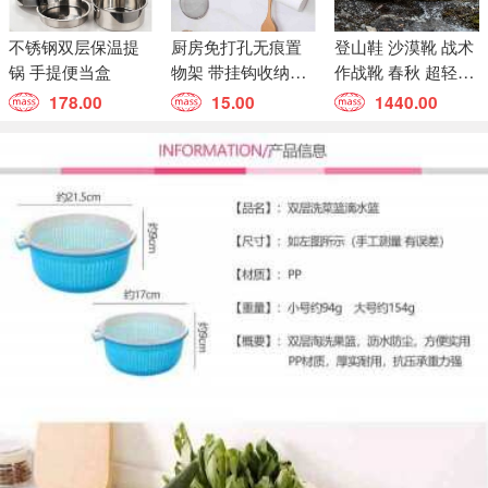
不锈钢双层保温提
厨房免打孔无痕置
登山鞋 沙漠靴 战术
锅 手提便当盒
物架 带挂钩收纳架
作战靴 春秋 超轻透
多功能砧板菜板架
气
178.00
15.00
1440.00