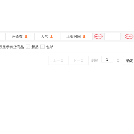
评论数
人气
上架时间
-
仅显示有货商品
新品
包邮
上一页
下一页
到第
页
确定