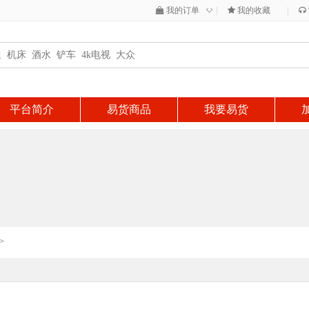
◇
我的订单
|
我的收藏
|
平台简介
易货商品
我要易货
>