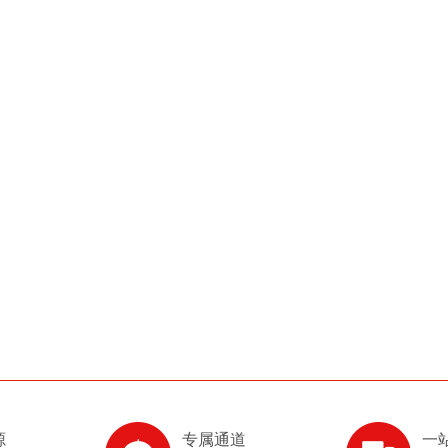
源
专属通道
一