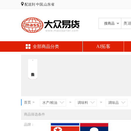
配送到
中国,山东省
搜
商品
AI拓客
全部商品分类
首页
>
>
>
水产/粮油
调味料
调味品
商品筛选条件
品牌：