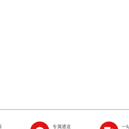
源
专属通道
一