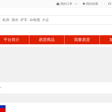
◇
我的订单
|
我的收藏
|
平台简介
易货商品
我要易货
>