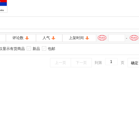
评论数
人气
上架时间
-
仅显示有货商品
新品
包邮
上一页
下一页
到第
页
确定