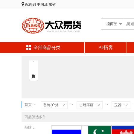
配送到
中国,山东省
搜
商品
AI拓客
全部商品分类
首页
>
>
>
首饰/户外
古玩字画
玉器
商品筛选条件
品牌：