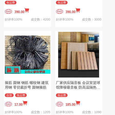
免运费
免运费
390.00
390.00
好评率100%
成交数：4200
好评率100%
成交数：3000
箍筋 圆钢 钢筋 螺纹钢 建筑
厂家供应隔音板 会议室篮球
用钢 零切裁折弯 圆钢箍筋
馆降噪吸音板 防高温隔热穿
孔陶铝吸音板
自营
免运费
免运费
17.00
185.00
好评率100%
成交数：1205
好评率100%
成交数：1090