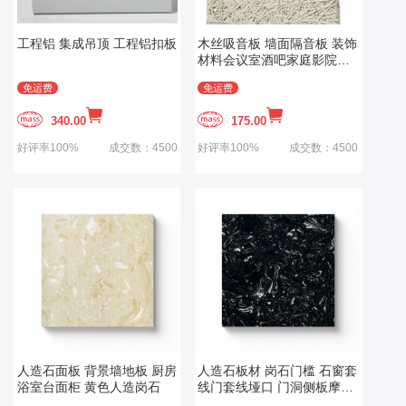
工程铝 集成吊顶 工程铝扣板
木丝吸音板 墙面隔音板 装饰
材料会议室酒吧家庭影院酒
店吊顶隔音板
免运费
免运费
340.00
175.00
好评率100%
成交数：4500
好评率100%
成交数：4500
人造石面板 背景墙地板 厨房
人造石板材 岗石门槛 石窗套
浴室台面柜 黄色人造岗石
线门套线垭口 门洞侧板摩卡
啡