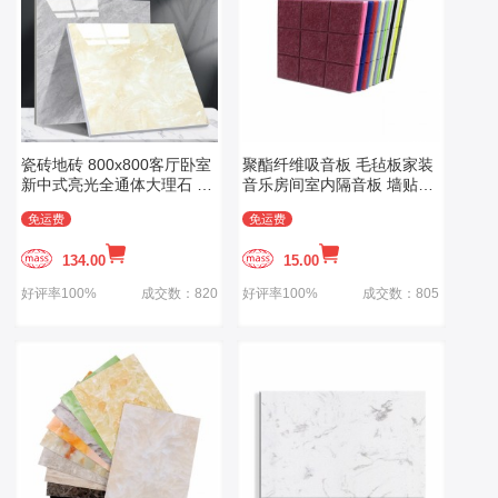
瓷砖地砖 800x800客厅卧室
聚酯纤维吸音板 毛毡板家装
新中式亮光全通体大理石 防
音乐房间室内隔音板 墙贴材
滑地板砖
料自粘
免运费
免运费
134.00
15.00
好评率100%
成交数：820
好评率100%
成交数：805