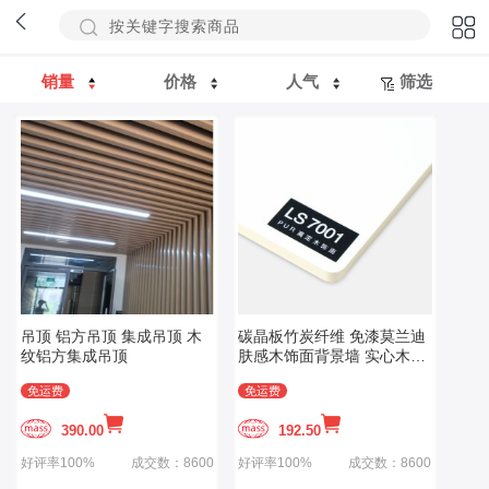
销量
价格
人气
筛选
吊顶 铝方吊顶 集成吊顶 木
碳晶板竹炭纤维 免漆莫兰迪
纹铝方集成吊顶
肤感木饰面背景墙 实心木质
材料饰面板
免运费
免运费
390.00
192.50
好评率100%
成交数：8600
好评率100%
成交数：8600