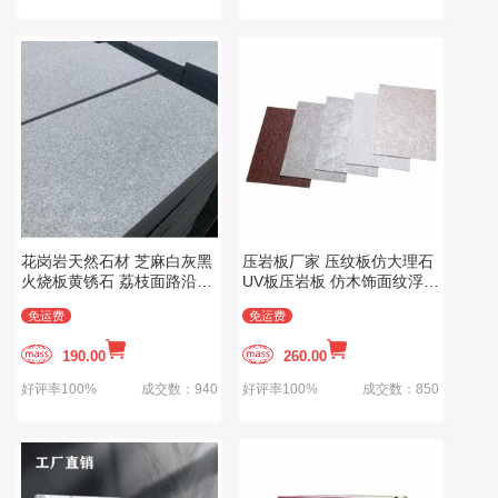
花岗岩天然石材 芝麻白灰黑
压岩板厂家 压纹板仿大理石
火烧板黄锈石 荔枝面路沿石
UV板压岩板 仿木饰面纹浮雕
麻广场大理石
免漆石纹板
免运费
免运费
190.00
260.00
好评率100%
成交数：940
好评率100%
成交数：850