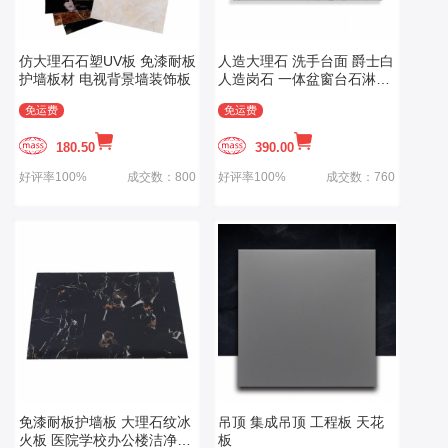
仿大理石石塑UV板 免漆耐板
人造大理石 洗手台面 爵士白
护墙板材 电视背景墙装饰板
人造岗石 一体盆窗台石淋浴
板 过门石门套
免运费
免运费
180.50
390.00
好评率100%
成交数：800
好评率100%
成交数：760
免漆耐板护墙板 大理石纹冰
吊顶 集成吊顶 工程板 天花
火板 医院学校办公楼洁净石
板