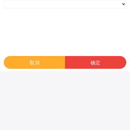
86型家用墙壁开关 插座面板
室外橡胶地垫地胶地板 户外
16A多孔一开五孔带USB电源
塑胶地毯 健身房橡胶地垫 幼
插
儿园橡胶地垫
42.25
75.00
mass
mass
取消
确定
吊顶 铝方吊顶 集成吊顶 木纹
碳晶板竹炭纤维 免漆莫兰迪
铝方集成吊顶
肤感木饰面背景墙 实心木质
材料饰面板
390.00
192.50
mass
mass