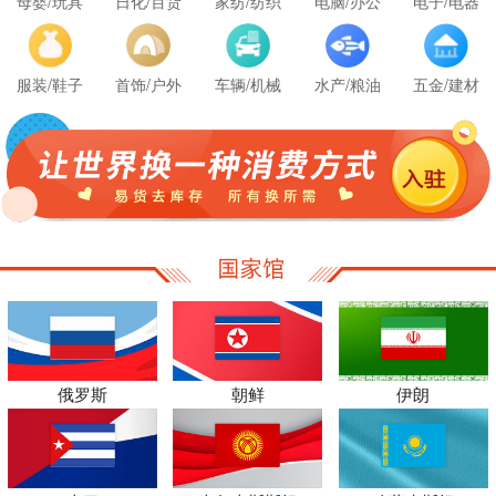
母婴/玩具
日化/百货
家纺/纺织
电脑/办公
电子/电器
服装/鞋子
首饰/户外
车辆/机械
水产/粮油
五金/建材
俄罗斯
朝鲜
伊朗